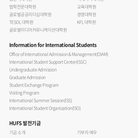
법학전문대학원
교육대학원
글로벌공공리더십대학원
경영대학원
TESOL 대학원
KFL 대학원
글로벌미디어커뮤니케이션대학원
Information
for International Students
Office of International Admission & Management(OIAM)
International Student Support Center(ISSC)
Undergraduate Admission
Graduate Admission
Student Exchange Program
Visiting Program
International Summer Session(ISS)
International Student Organization(ISO)
HUFS
발전기금
기금 소개
기부자 예우