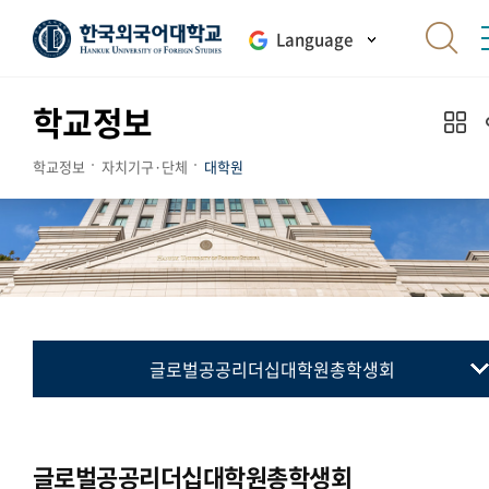
Language
학교정보
학교정보
자치기구·단체
대학원
글로벌공공리더십대학원총학생회
대학원총학생회
통번역대학원총학생회
글로벌공공리더십대학원총학생회
국제지역대학원총학생회