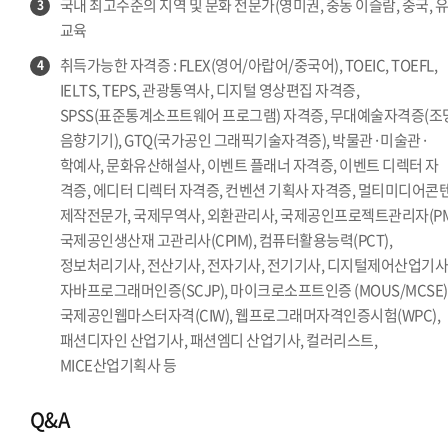
국내 최고수준의 지역 및 문화 전문가(영미권, 중동 이슬람, 중국, 유
3
교육
취득가능한 자격증 : FLEX(영어/아랍어/중국어), TOEIC, TOEFL,
4
IELTS, TEPS, 관광통역사, 디지털 영상편집 자격증,
SPSS(표준통계소프트웨어 프로그램) 자격증, 무대예술자격증(조
음향기기), GTQ(국가공인 그래픽기술자격증), 박물관·미술관·
학예사, 문화유산해설사, 이벤트 플래너 자격증, 이벤트 디렉터 자
격증, 에디터 디렉터 자격증, 컨벤션 기획사 자격증, 멀티미디어콘
제작전문가, 국제무역사, 외환관리사, 국제공인프로젝트관리자(PM
국제공인생산재 고관리사(CPIM), 컴퓨터활용능력(PCT),
정보처리기사, 전산기사, 전자기사, 전기기사, 디지털제어산업기사
자바프로그래머인증(SCJP), 마이크로소프트인증 (MOUS/MCSE)
국제공인웹마스터자격(CIW), 웹프로그래머자격인증시험(WPC),
패션디자인 산업기사, 패션엠디 산업기사, 컬러리스트,
MICE산업기획사 등
Q&A