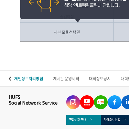
학습자설계융합전공
졸업학점
세부 모듈 선택권
 맵
개인정보처리방침
게시판 운영세칙
대학정보공시
대학
HUFS
Social Network Service
전화번호 안내
찾아오시는 길