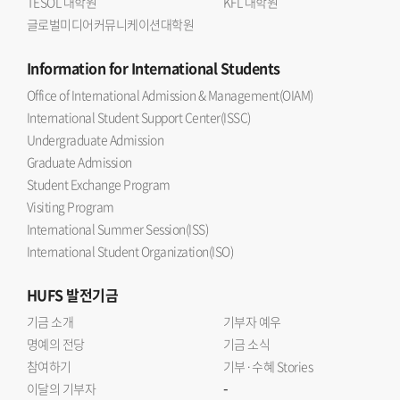
TESOL 대학원
KFL 대학원
글로벌미디어커뮤니케이션대학원
Information
for International Students
Office of International Admission & Management(OIAM)
International Student Support Center(ISSC)
Undergraduate Admission
Graduate Admission
Student Exchange Program
Visiting Program
International Summer Session(ISS)
International Student Organization(ISO)
HUFS
발전기금
기금 소개
기부자 예우
명예의 전당
기금 소식
참여하기
기부·수혜 Stories
-
이달의 기부자