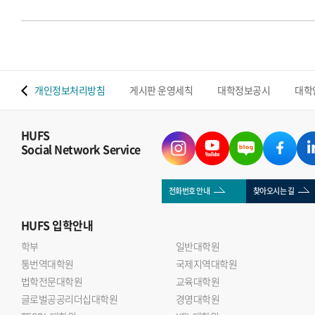
 맵
개인정보처리방침
게시판 운영세칙
대학정보공시
대학
HUFS
Social Network Service
전화번호 안내
찾아오시는 길
HUFS
입학안내
학부
일반대학원
통번역대학원
국제지역대학원
법학전문대학원
교육대학원
글로벌공공리더십대학원
경영대학원