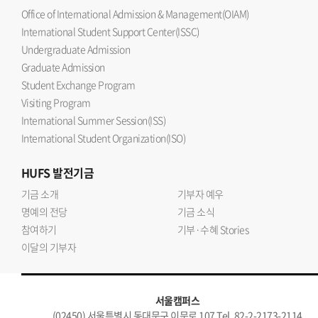
Office of International Admission & Management(OIAM)
International Student Support Center(ISSC)
Undergraduate Admission
Graduate Admission
Student Exchange Program
Visiting Program
International Summer Session(ISS)
International Student Organization(ISO)
HUFS
발전기금
기금 소개
기부자 예우
명예의 전당
기금 소식
참여하기
기부·수혜 Stories
이달의 기부자
서울캠퍼스
(02450) 서울특별시 동대문구 이문로 107 Tel. 82-2-2173-2114