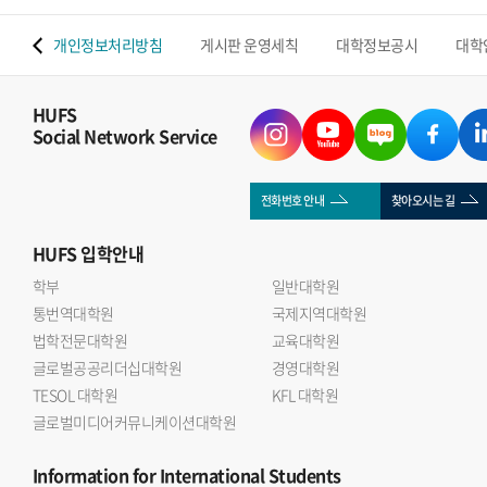
 맵
개인정보처리방침
게시판 운영세칙
대학정보공시
대학
HUFS
Social Network Service
전화번호 안내
찾아오시는 길
HUFS
입학안내
학부
일반대학원
통번역대학원
국제지역대학원
법학전문대학원
교육대학원
글로벌공공리더십대학원
경영대학원
TESOL 대학원
KFL 대학원
글로벌미디어커뮤니케이션대학원
Information
for International Students