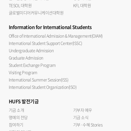
TESOL 대학원
KFL 대학원
글로벌미디어커뮤니케이션대학원
Information
for International Students
Office of International Admission & Management(OIAM)
International Student Support Center(ISSC)
Undergraduate Admission
Graduate Admission
Student Exchange Program
Visiting Program
International Summer Session(ISS)
International Student Organization(ISO)
HUFS
발전기금
기금 소개
기부자 예우
명예의 전당
기금 소식
참여하기
기부·수혜 Stories