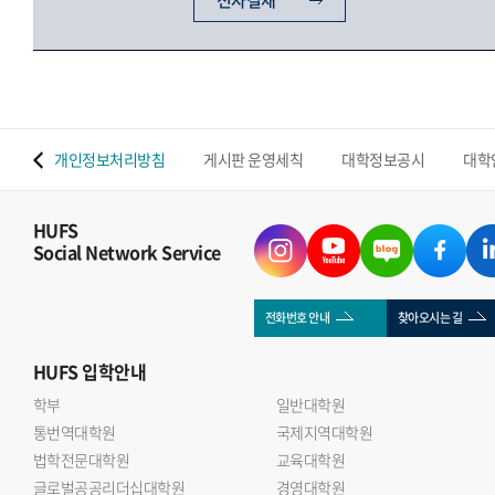
전자결재
 맵
개인정보처리방침
게시판 운영세칙
대학정보공시
대학
HUFS
Social Network Service
전화번호 안내
찾아오시는 길
HUFS
입학안내
학부
일반대학원
통번역대학원
국제지역대학원
법학전문대학원
교육대학원
글로벌공공리더십대학원
경영대학원