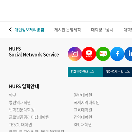
 맵
개인정보처리방침
게시판 운영세칙
대학정보공시
대학
HUFS
Social Network Service
전화번호 안내
찾아오시는 길
HUFS
입학안내
학부
일반대학원
통번역대학원
국제지역대학원
법학전문대학원
교육대학원
글로벌공공리더십대학원
경영대학원
TESOL 대학원
KFL 대학원
글로벌미디어커뮤니케이션대학원