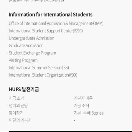
Information
for International Students
Office of International Admission & Management(OIAM)
International Student Support Center(ISSC)
Undergraduate Admission
Graduate Admission
Student Exchange Program
Visiting Program
International Summer Session(ISS)
International Student Organization(ISO)
HUFS
발전기금
기금 소개
기부자 예우
명예의 전당
기금 소식
참여하기
기부·수혜 Stories
-
이달의 기부자