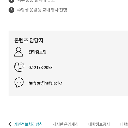
수험생 응원 등 교내 행사 진행
8
콘텐츠 담당자
전략홍보팀
02-2173-2093
hufspr@hufs.ac.kr
 맵
개인정보처리방침
게시판 운영세칙
대학정보공시
대학