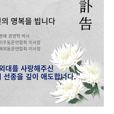
메뉴추가
인의 명복을 빕니다
명예 경영학 박사
미주동문연합회 이사장
해외동문연합회 이사장
 외대를 사랑해주신
 선종을 깊이 애도합니다."