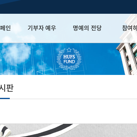
캠페인
기부자 예우
명예의 전당
참여
금
예우 프로그램
HUFS Honor
참여방법
세제 혜택
Diamond Club
기부하기
학금
Platinum Club
잠재기부자 
졸업동문 정
게시판
업데이트