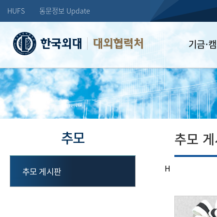
HUFS
동문정보 Update
대외협력처
기금·
학교발전기
장학기금
선배드림 장
추모
추모 
H
추모 게시판