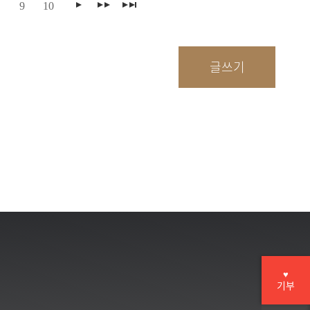
9
10
♥
기부