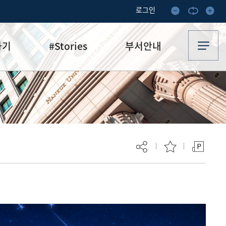
로그인
하기
#Stories
부서안내
기부·수혜스토리
업무안내
기금소식
오시는 길
추천
이달의 기부자
보
현재 페이지를 즐겨찾는 메뉴로
등록하시겠습니까?