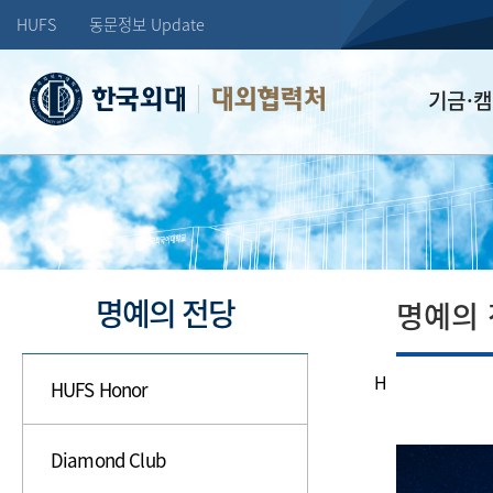
HUFS
동문정보 Update
대외협력처
기금·
학교발전기
장학기금
선배드림 장
명예의 전당
명예의
H
HUFS Honor
Diamond Club