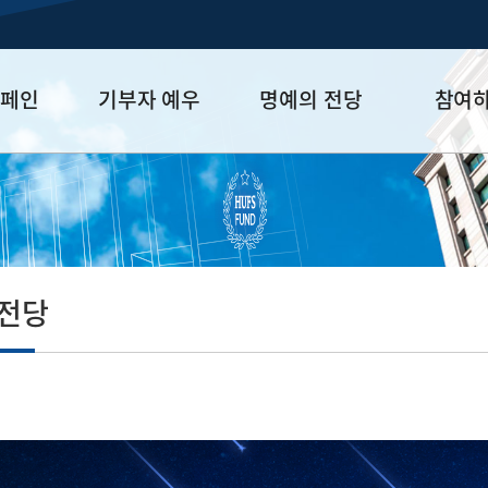
캠페인
기부자 예우
명예의 전당
참여
금
예우 프로그램
HUFS Honor
참여방법
세제 혜택
Diamond Club
기부하기
학금
Platinum Club
잠재기부자 
졸업동문 정
 전당
업데이트