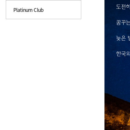
도전하
도전하
Platinum Club
인류의
꿈꾸는
꿈꾸는
다음 
늦은 
늦은 밤
한국외
그 한 
한국외
항상 