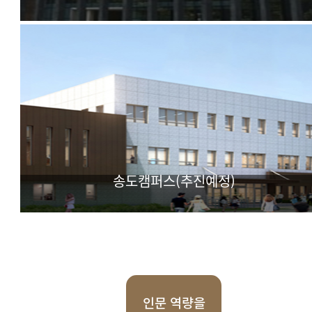
IT(Information & Technology) BT(BioTechnology) CT(Cul
Technology) 기반 실용학문 융합대학
송도캠퍼스(추진예정)
첨단과학 특화 대학
인문 역량을