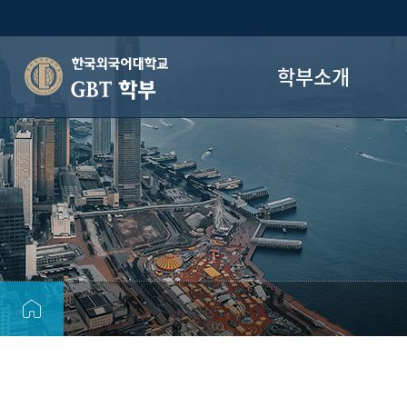
학부소개
GBT 학부
학부장 인사말
비전/미션
조직도
졸업 후 진로
연혁
오시는 길