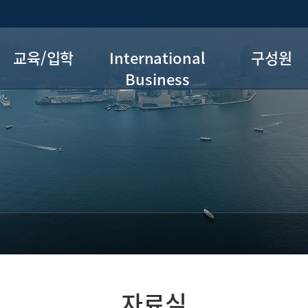
교육/입학
International
구성원
Business
교육과정
교육과정
교원
교과과정 로드맵
입학과정
조교
졸업요건
연구분야
마이크로디그리
대학원연구
학부연구
전공별 교과과정
국제교류
종합시험과목
자료실