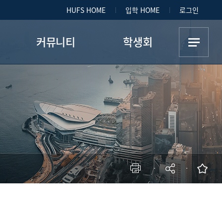
HUFS HOME
입학 HOME
로그인
커뮤니티
학생회
공지
학생회소개
안내
소모임
행사
소식
자료실
Q&A
현재 페이지를 즐겨찾는 메뉴로