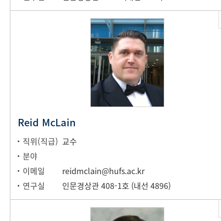
Reid McLain
직위(직급)
교수
분야
이메일
reidmclain@hufs.ac.kr
연구실
인문경상관 408-1호 (내선 4896)