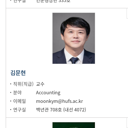
연구실
인문경상관 335호
김문현
직위(직급)
교수
분야
Accounting
이메일
moonkym@hufs.ac.kr
연구실
백년관 708호 (내선 4072)