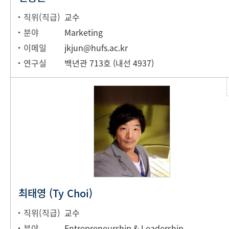
직위(직급)
교수
분야
Marketing
이메일
jkjun@hufs.ac.kr
연구실
백년관 713호 (내선 4937)
최태영 (Ty Choi)
직위(직급)
교수
분야
Entrepreneurship & Leadership