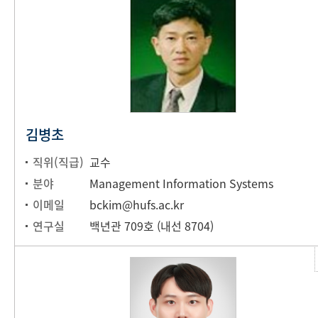
김병초
직위(직급)
교수
분야
Management Information Systems
이메일
bckim@hufs.ac.kr
연구실
백년관 709호 (내선 8704)