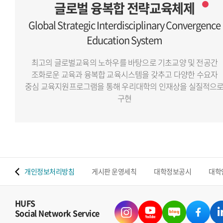
글로벌 융복합 전략교육체제
Global Strategic Interdisciplinary Convergence
Education System
최고의 글로벌교육의 노하우를 바탕으로 기초교양 및 전공간
조화로운 교육과 융복합 교육시스템을 갖추고
다양한 수요자
중심 교육지원프로그램을 통해 우리대학의 인재상을 실질적으
구현
 맵
개인정보처리방침
게시판 운영세칙
대학정보공시
대학
HUFS
Social Network Service