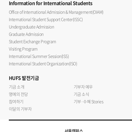
Information
for International Students
Office of International Admission & Management(OIAM)
International Student Support Center(ISSC)
Undergraduate Admission
Graduate Admission
Student Exchange Program
Visiting Program
International Summer Session(ISS)
International Student Organization(ISO)
HUFS
발전기금
기금 소개
기부자 예우
명예의 전당
기금 소식
참여하기
기부·수혜 Stories
이달의 기부자
서울캠퍼스