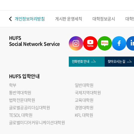
 맵
개인정보처리방침
게시판 운영세칙
대학정보공시
대학
HUFS
Social Network Service
전화번호 안내
찾아오시는 길
HUFS
입학안내
학부
일반대학원
통번역대학원
국제지역대학원
법학전문대학원
교육대학원
글로벌공공리더십대학원
경영대학원
TESOL 대학원
KFL 대학원
글로벌미디어커뮤니케이션대학원