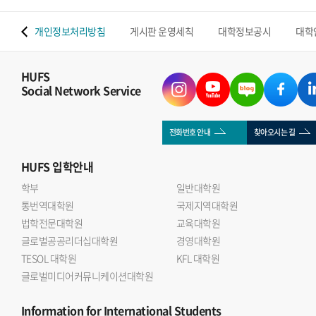
 맵
개인정보처리방침
게시판 운영세칙
대학정보공시
대학
HUFS
Social Network Service
전화번호 안내
찾아오시는 길
HUFS
입학안내
학부
일반대학원
통번역대학원
국제지역대학원
법학전문대학원
교육대학원
글로벌공공리더십대학원
경영대학원
TESOL 대학원
KFL 대학원
글로벌미디어커뮤니케이션대학원
Information
for International Students