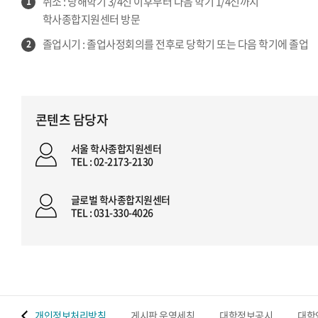
취소 : 당해학기 3/4선 이후부터 다음 학기 1/4선까지
1
학사종합지원센터 방문
졸업시기 : 졸업사정회의를 전후로 당학기 또는 다음 학기에 졸업
2
콘텐츠 담당자
서울 학사종합지원센터
TEL : 02-2173-2130
글로벌 학사종합지원센터
TEL : 031-330-4026
 맵
개인정보처리방침
게시판 운영세칙
대학정보공시
대학