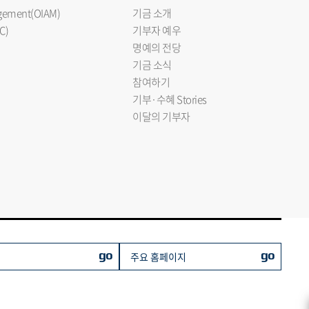
nagement(OIAM)
기금 소개
C)
기부자 예우
명예의 전당
기금 소식
참여하기
기부·수혜 Stories
이달의 기부자
go
go
주요 홈페이지