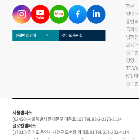
학부
일반대
통번역
국제지
전화번호 안내
찾아오시는 길
법학전
교육대
글로벌
경영대
TESO
KFL 
글로벌
서울캠퍼스
(02450) 서울특별시 동대문구 이문로 107 Tel. 82-2-2173-2114
글로벌캠퍼스
(17035) 경기도 용인시 처인구 모현읍 외대로 81 Tel. 031-330-4114