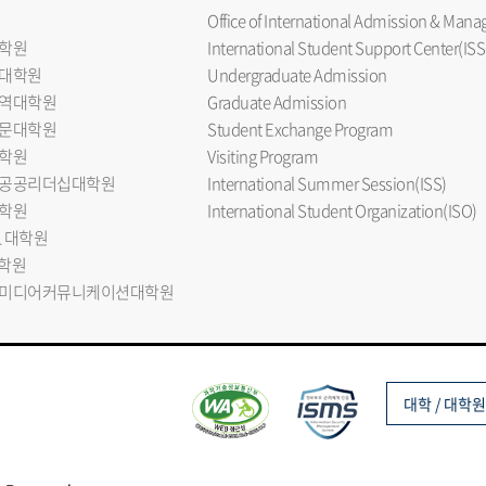
Office of International Admission & Ma
학원
International Student Support Center(ISS
대학원
Undergraduate Admission
역대학원
Graduate Admission
문대학원
Student Exchange Program
학원
Visiting Program
공공리더십대학원
International Summer Session(ISS)
학원
International Student Organization(ISO)
L 대학원
대학원
미디어커뮤니케이션대학원
대학 / 대학원