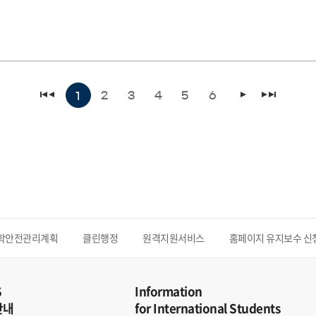
2
3
4
5
6
1
학안전관리계획
클린행정
원격지원서비스
홈페이지 유지보수 신
S
Information
안내
for International Students