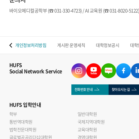
바이오메디컬공학부 (☎ 031-330-4723) / AI 교육원 (☎ 031-8020-5122
 맵
개인정보처리방침
게시판 운영세칙
대학정보공시
대학
HUFS
Social Network Service
전화번호 안내
찾아오시는 길
HUFS
입학안내
학부
일반대학원
통번역대학원
국제지역대학원
법학전문대학원
교육대학원
글로벌공공리더십대학원
경영대학원