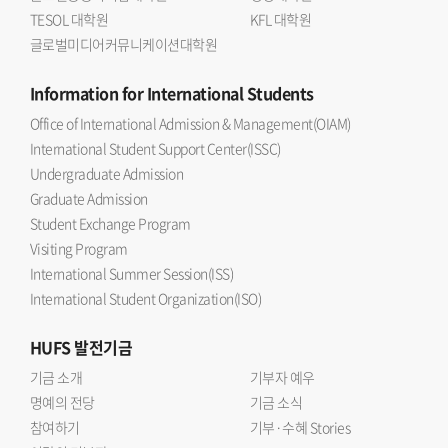
TESOL 대학원
KFL 대학원
글로벌미디어커뮤니케이션대학원
Information
for International Students
Office of International Admission & Management(OIAM)
International Student Support Center(ISSC)
Undergraduate Admission
Graduate Admission
Student Exchange Program
Visiting Program
International Summer Session(ISS)
International Student Organization(ISO)
HUFS
발전기금
기금 소개
기부자 예우
명예의 전당
기금 소식
참여하기
기부·수혜 Stories