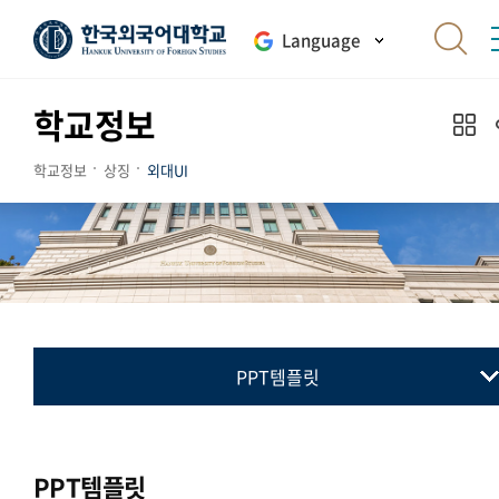
Language
학교정보
학교정보
상징
외대UI
PPT템플릿
교표(심벌마크)
컬러시스템
PPT템플릿
로고타입