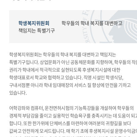
모의국제연합
국제학생회
생활도서관
학생복지위원회
학우들의 학내 복지를 대변하고
학생복지위원회
책임지는 특별기구
영상사업단
한국외대풍물패연합회
학생복지위원회는 학우들의 학내 복지를 대변하고 책임지는
한국외대통역협회
특별기구입니다. 상업문화가 아닌 공동체문화를 지향하며, 학우들의 작
한국외대119학군단
권리가 학내에서 적극적으로 실현되도록 후생복지시설에 대한
학생대표로서 학교와 협력하고 있습니다. 직영 시설인 학생식당,
구내서점뿐 아니라 학내 임대매장의 서비스 질 향상에 만전을 기하고
있습니다.
어학강좌와 컴퓨터, 운전면허시험의 기능특강들을 개설하여 학우들의
경제적 부담감을 줄이고 실용적인 학습욕구를 충족시키는 데 도움이 되
합니다. 또한 한가위에 단체버스를 마련하여 여러분의 귀향길을 보다
값싸고 안전하게 모셔드립니다. 매 학기 초에 후생복지시설 운영수익금