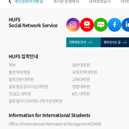
 맵
개인정보처리방침
게시판 운영세칙
대학정보공시
대학
HUFS
Social Network Service
전화번호 안내
찾아오시는 길
HUFS
입학안내
학부
일반대학원
통번역대학원
국제지역대학원
법학전문대학원
교육대학원
글로벌공공리더십대학원
경영대학원
TESOL 대학원
KFL 대학원
글로벌미디어커뮤니케이션대학원
Information
for International Students
Office of International Admission & Management(OIAM)