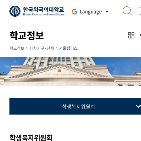
Language
학교정보
학교정보
자치기구·단체
서울캠퍼스
학생복지위원회
총학생회
동아리연합회
학생복지위원회
교지 편집위원회