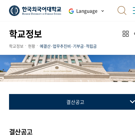
Language
학교정보
학교정보
현황
예결산·업무추진비·기부금·적립금
결산공고
예산공고
결산공고
결산공고
업무추진비 내역