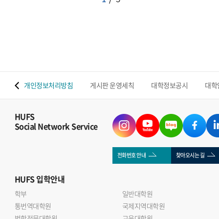
 맵
개인정보처리방침
게시판 운영세칙
대학정보공시
대학
HUFS
Social Network Service
전화번호 안내
찾아오시는 길
HUFS
입학안내
학부
일반대학원
통번역대학원
국제지역대학원
법학전문대학원
교육대학원