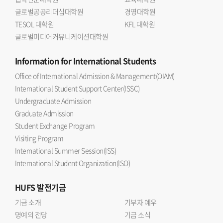
글로벌공공리더십대학원
경영대학원
TESOL 대학원
KFL 대학원
글로벌미디어커뮤니케이션대학원
Information
for International Students
Office of International Admission & Management(OIAM)
International Student Support Center(ISSC)
Undergraduate Admission
Graduate Admission
Student Exchange Program
Visiting Program
International Summer Session(ISS)
International Student Organization(ISO)
HUFS
발전기금
기금 소개
기부자 예우
명예의 전당
기금 소식