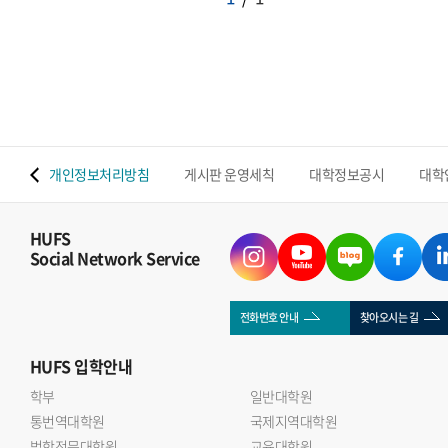
 맵
개인정보처리방침
게시판 운영세칙
대학정보공시
대학
HUFS
Social Network Service
전화번호 안내
찾아오시는 길
HUFS
입학안내
학부
일반대학원
통번역대학원
국제지역대학원
법학전문대학원
교육대학원