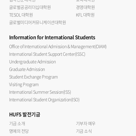
글로벌공공리더십대학원
경영대학원
TESOL 대학원
KFL 대학원
글로벌미디어커뮤니케이션대학원
Information
for International Students
Office of International Admission & Management(OIAM)
International Student Support Center(ISSC)
Undergraduate Admission
Graduate Admission
Student Exchange Program
Visiting Program
International Summer Session(ISS)
International Student Organization(ISO)
HUFS
발전기금
기금 소개
기부자 예우
명예의 전당
기금 소식