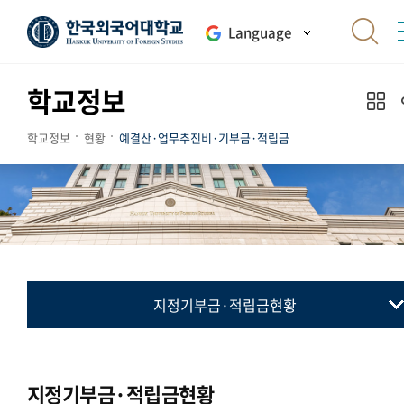
Language
학교정보
학교정보
현황
예결산·업무추진비·기부금·적립금
지정기부금·적립금현황
예산공고
결산공고
지정기부금·적립금현황
업무추진비 내역