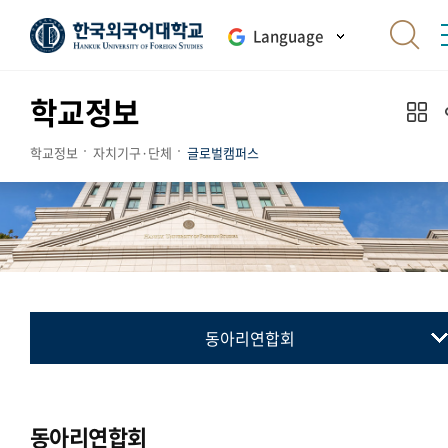
Language
학교정보
학교정보
자치기구·단체
글로벌캠퍼스
동아리연합회
총학생회
동아리연합회
동아리연합회
통·번역연합회