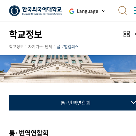
Language
학교정보
학교정보
자치기구·단체
글로벌캠퍼스
통·번역연합회
총학생회
동아리연합회
통·번역연합회
통·번역연합회