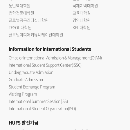
통번역대학원
국제지역대학원
법학전문대학원
교육대학원
글로벌공공리더십대학원
경영대학원
TESOL 대학원
KFL 대학원
글로벌미디어커뮤니케이션대학원
Information
for International Students
Office of International Admission & Management(OIAM)
International Student Support Center(ISSC)
Undergraduate Admission
Graduate Admission
Student Exchange Program
Visiting Program
International Summer Session(ISS)
International Student Organization(ISO)
HUFS
발전기금