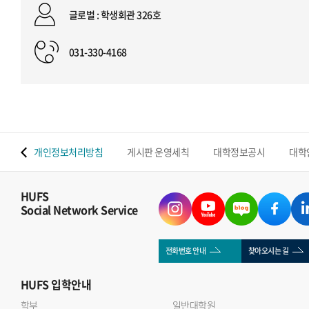
글로벌 : 학생회관 326호
031-330-4168
 맵
개인정보처리방침
게시판 운영세칙
대학정보공시
대학
HUFS
Social Network Service
전화번호 안내
찾아오시는 길
HUFS
입학안내
학부
일반대학원